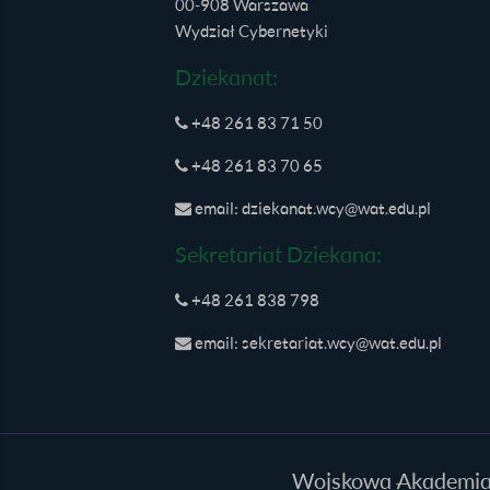
00-908 Warszawa
Wydział Cybernetyki
Dziekanat:
+48 261 83 71 50
+48 261 83 70 65
email: dziekanat.wcy@wat.edu.pl
Sekretariat Dziekana:
+48 261 838 798
email: sekretariat.wcy@wat.edu.pl
Wojskowa Akademia T