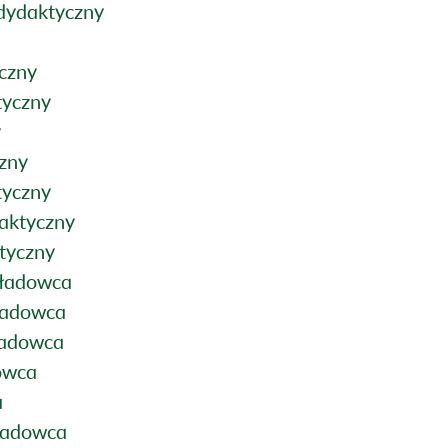
 dydaktyczny
czny
tyczny
y
zny
tyczny
aktyczny
tyczny
kładowca
ładowca
ładowca
owca
a
ładowca