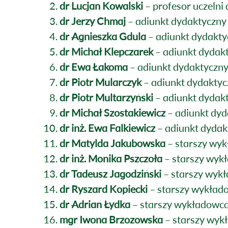
dr Lucjan Kowalski
– profesor uczelni
dr Jerzy Chmaj
– adiunkt dydaktyczny
dr Agnieszka Gdula
– adiunkt dydakty
dr Michał Klepczarek
– adiunkt dydak
dr Ewa Łakoma
– adiunkt dydaktyczn
dr Piotr Mularczyk
– adiunkt dydaktyc
dr Piotr Multarzyński
– adiunkt dydak
dr Michał Szostakiewicz
– adiunkt dyd
dr inż. Ewa Falkiewicz
– adiunkt dydak
dr Matylda Jakubowska
– starszy wy
dr inż. Monika Pszczoła
– starszy wyk
dr Tadeusz Jagodziński
– starszy wyk
dr Ryszard Kopiecki
– starszy wykład
dr Adrian Łydka
– starszy wykładowc
mgr Iwona Brzozowska
– starszy wyk