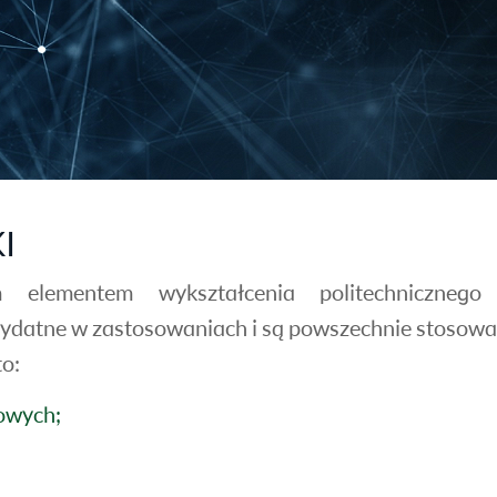
I
 elementem wykształcenia politechnicznego 
zydatne w zastosowaniach i są powszechnie stosowa
o:
owych;