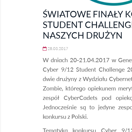
ŚWIATOWE FINAŁY K
STUDENT CHALLENGE
NASZYCH DRUŻYN
28.03.2017
W dniach 20-21.04.2017 w Genew
Cyber 9/12 Student Challenge 201
dwie drużyny z Wydziału Cybernet
Zombie, którego opiekunem meryto
zespół CyberCadets pod opieką
Jednocześnie są to jedyne zesp
konkursu z Polski.
Tematyka konkursu Cyber 9/12