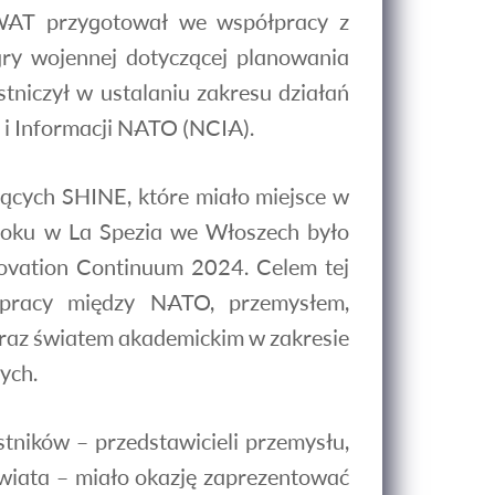
WAT przygotował we współpracy z
ry wojennej dotyczącej planowania
niczył w ustalaniu zakresu działań
 i Informacji NATO (NCIA).
ących SHINE, które miało miejsce w
roku w La Spezia we Włoszech było
ovation Continuum 2024. Celem tej
ółpracy między NATO, przemysłem,
az światem akademickim w zakresie
ych.
ików – przedstawicieli przemysłu,
wiata – miało okazję zaprezentować