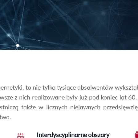
ybernetyki, to nie tylko tysiące absolwentów wykszt
wsze z nich realizowane były już pod koniec lat 60.
tniczą także w licznych niejawnych przedsięwzi
stwa.
Interdyscyplinarne obszary