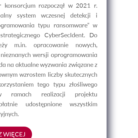
r konsorcjum rozpoczął w 2021 r.
salny system wczesnej detekcji i
programowania typu ransomware” w
trategicznego CyberSecIdent. Do
eży m.in. opracowanie nowych,
nieznanych wersji oprogramowania
da na aktualne wyzwania związane z
ownym wzrostem liczby skutecznych
rzystaniem tego typu złośliwego
w ramach realizacji projektu
łatnie udostępnione wszystkim
yjnych.
 WIĘCEJ