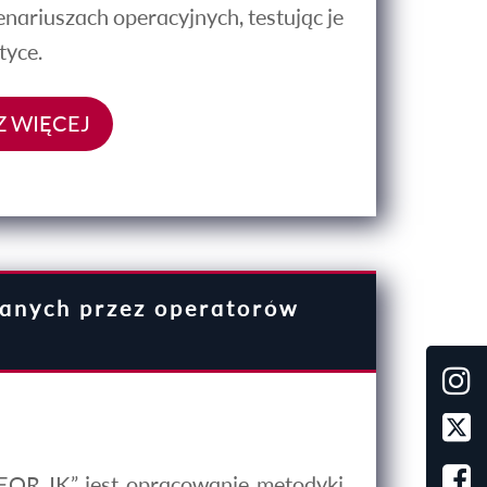
nariuszach operacyjnych, testując je
tyce.
 WIĘCEJ
wanych przez operatorów
OR_IK” jest opracowanie metodyki