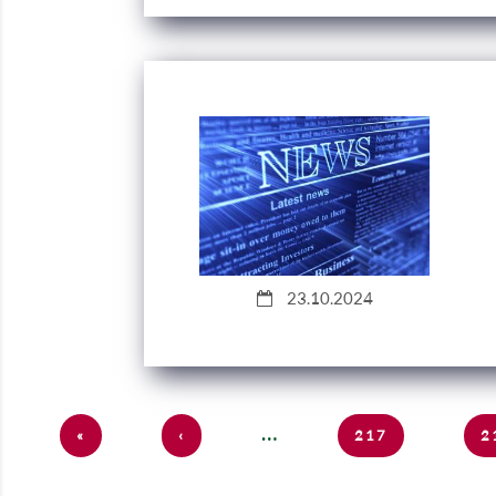
23.10.2024
Strony
…
«
‹
217
2