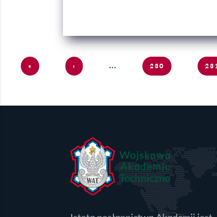
Strony
…
«
‹
230
23