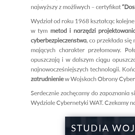
najwyższy z możliwych – certyfikat
“Dos
Wydział od roku 1968 kształcąc kolejn
w tym
metod i narzędzi projektowania
cyberbezpieczeństwa
, co przekłada si
mających charakter przełomowy. Połą
opuszczają i w dalszym ciągu opuszcza
najnowocześniejszych technologii. Koń
zatrudnienie
w Wojskach Obrony Cyberp
Serdecznie zachęcamy do zapoznania się
Wydziale Cybernetyki WAT. Czekamy na 
STUDIA WO