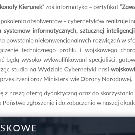
konały Kierunek”
zaś informatyka – certyfikat
“Zaws
e pokolenia absolwentów – cybernetyków realizuje 
 systemów informatycznych, sztucznej inteligencji,
ę na powstanie niekonwencjonalnych rozwiązań w sf
czenie technicznego profilu i wojskowego char
ć będą wysoko wykwalifikowani specjaliści, gotow
cząc studia na Wydziale Cybernetyki nasi
wojskowi
rzestrzeni oraz Ministerstwie Obrony Narodowej.
 z naszą ofertą dydaktyczną oraz do skorzystania 
Państwa zgłoszenia i do zobaczenia w naszej akade
JSKOWE