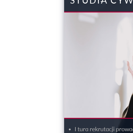
STUDIA CYW
I tura rekrutacji pro