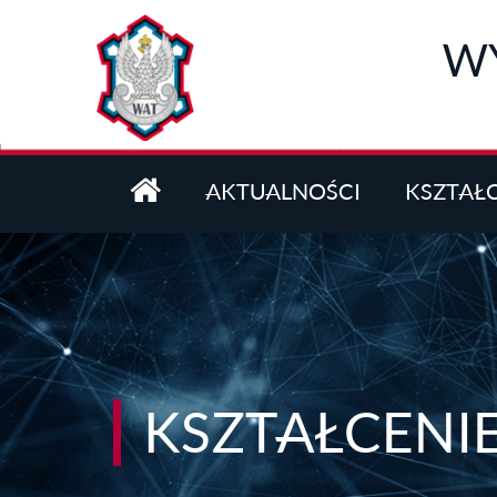
Przejdź do treści
WY
AKTUALNOŚCI
KSZTAŁ
KSZTAŁCENI