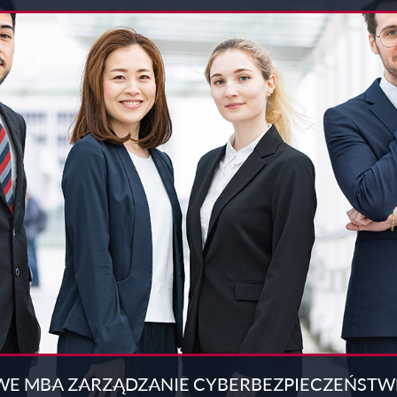
WE MBA ZARZĄDZANIE CYBERBEZPIECZEŃST