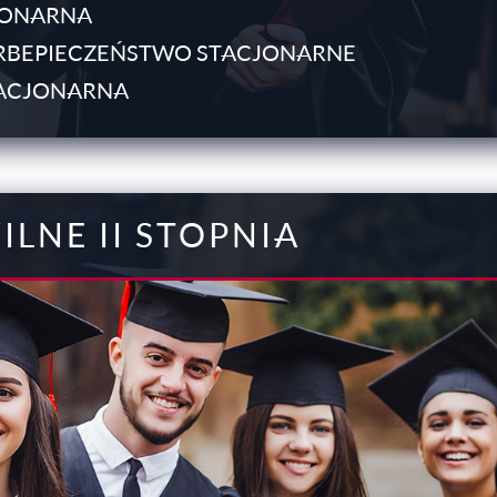
JONARNA
ERBEPIECZEŃSTWO STACJONARNE
TACJONARNA
ILNE II STOPNIA