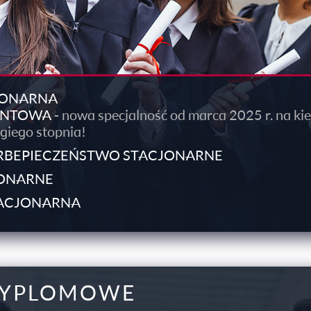
JONARNA
ANTOWA
- nowa specjalność od marca 2025 r. na ki
giego stopnia!
ERBEPIECZEŃSTWO STACJONARNE
JONARNE
TACJONARNA
DYPLOMOWE