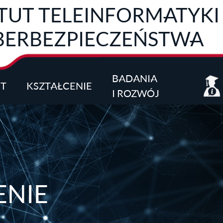
TUT TELEINFORMATYKI 
BERBEZPIECZEŃSTWA
BADANIA
UT
KSZTAŁCENIE
I ROZWÓJ
ENIE