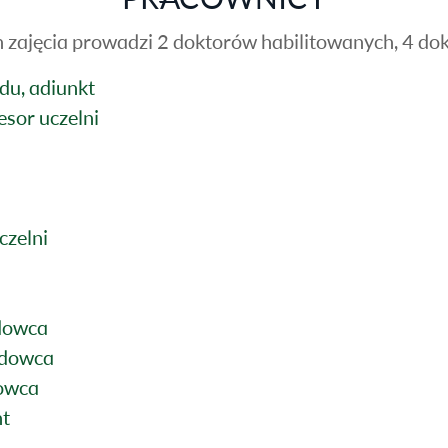
ajęcia prowadzi 2 doktorów habilitowanych, 4 dok
adu, adiunkt
esor uczelni
czelni
adowca
ładowca
dowca
nt