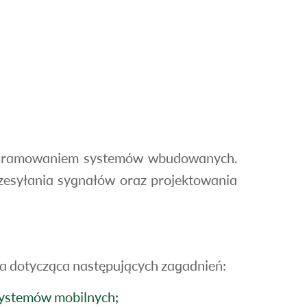
programowaniem systemów wbudowanych.
rzesyłania sygnałów oraz projektowania
a dotycząca następujących zagadnień:
systemów mobilnych;