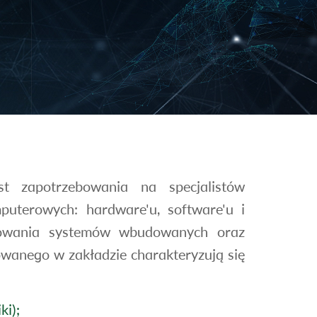
t zapotrzebowania na specjalistów
uterowych: hardware'u, software'u i
amowania systemów wbudowanych oraz
owanego w zakładzie charakteryzują się
ki);