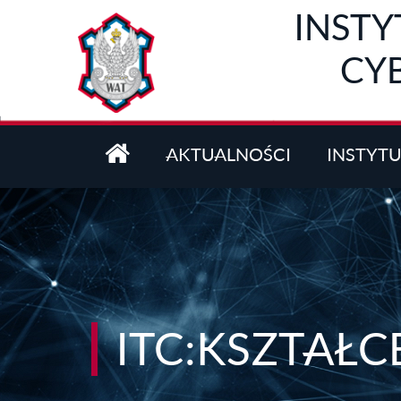
Przejdź do treści
INSTY
CY
AKTUALNOŚCI
INSTYT
ITC:KSZTAŁC