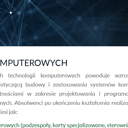
OMPUTEROWYCH
 technologii komputerowych powoduje wzros
otyczącą budowy i zastosowania systemów komp
jętnościami w zakresie projektowania i progr
ch. Absolwenci po ukończeniu kształcenia realiz
mi jak:
wych (podzespoły, karty specjalizowane, sterowni