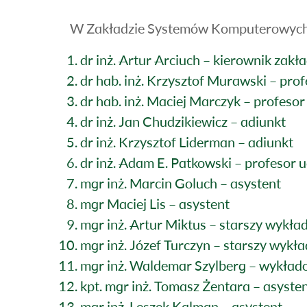
W Zakładzie Systemów Komputerowych z
dr inż. Artur Arciuch – kierownik zakł
dr hab. inż. Krzysztof Murawski – prof
dr hab. inż. Maciej Marczyk – profesor
dr inż. Jan Chudzikiewicz – adiunkt
dr inż. Krzysztof Liderman – adiunkt
dr inż. Adam E. Patkowski – profesor u
mgr inż. Marcin Goluch – asystent
mgr Maciej Lis – asystent
mgr inż. Artur Miktus – starszy wykł
mgr inż. Józef Turczyn – starszy wyk
mgr inż. Waldemar Szylberg – wykła
kpt. mgr inż. Tomasz Żentara – asyste
mgr inż. Leszek Kalman – asystent