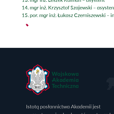
mgr inż. Krzysztof Szajewski – asysten
por. mgr inż. Łukasz Czerniszewski – i
Istotą posłannictwa Akademii jest