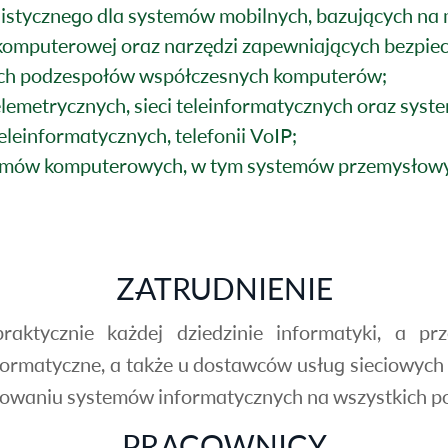
stycznego dla systemów mobilnych, bazujących na m
komputerowej oraz narzędzi zapewniających bezpi
nych podzespołów współczesnych komputerów;
elemetrycznych, sieci teleinformatycznych oraz sy
leinformatycznych, telefonii VoIP;
emów komputerowych, w tym systemów przemysłowy
ZATRUDNIENIE
ktycznie każdej dziedzinie informatyki, a pr
nformatyczne, a także u dostawców usług sieciowy
towaniu systemów informatycznych na wszystkich p
PRACOWNICY