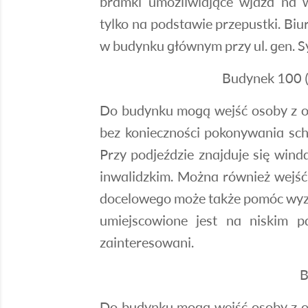
bramki umożliwiające wjazd na w
tylko na podstawie przepustki. Biu
w budynku głównym przy ul. gen. Sy
Budynek 100 (
Do budynku mogą wejść osoby z og
bez konieczności pokonywania sc
Przy podjeździe znajduje się win
inwalidzkim. Można również wejść
docelowego może także pomóc wyzn
umiejscowione jest na niskim p
zainteresowani.
B
Do budynku mogą wejść osoby z og