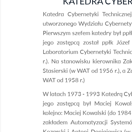
KATEDRA CYBER
Katedra Cybernetyki Techniczne
utworzonego Wydziału Cybernetyk
Pierwszym szefem katedry był ppł
jego zastępcą został ppłk Józe
Laboratorium Cybernetyki Techni
r.). Na stanowisku kierownika Za
Stasierski (w WAT od 1956 r.), a 
WAT od 1958 r.)
W latach 1973 - 1993 Katedrą Cybe
jego zastępcą był Maciej Kowals
kolejno: Maciej Kowalski (do 1984 
zakładem Automatyzacji System
Kozarski i Antoni Donigiewicz (